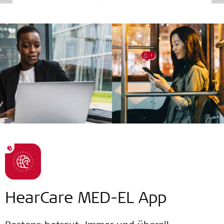
HearCare MED-EL App