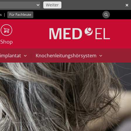
Weiter
✕
ns
|
Für Fachleute
Shop
|
implantat
Knochenleitungshörsystem