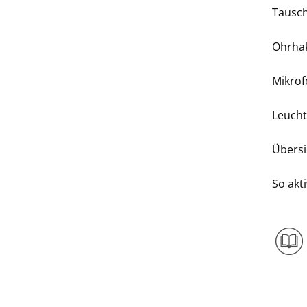
Tausc
Ohrha
Mikro
Leuch
Übersi
So akt