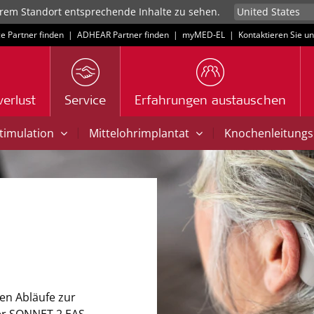
rem Standort entsprechende Inhalte zu sehen.
ce Partner finden
|
ADHEAR Partner finden
|
myMED‑EL
|
Kontaktieren Sie u
erlust
Service
Erfahrungen austauschen
|
|
Stimulation
Mittelohrimplantat
Knochenleitungs
gen Abläufe zur