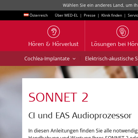
Wählen Sie ein anderes Land, um Ih
Österreich
Über MED-EL
|
Presse
|
Klinik finden
|
Servi
Hören & Hörverlust
Lösungen bei Hörv
|
Cochlea-Implantate
Elektrisch-akustische 
SONNET 2
CI und EAS Audioprozessor
In diesen Anleitungen finden Sie alle notwendi