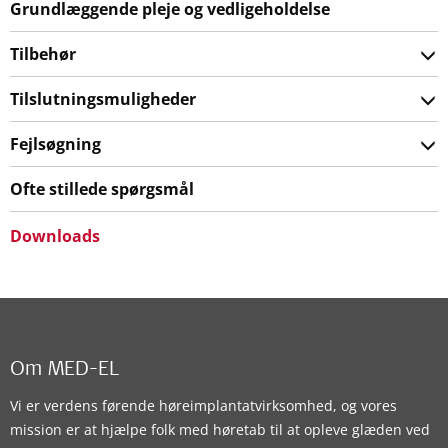
Grundlæggende pleje og vedligeholdelse
Tilbehør
Tilslutningsmuligheder
Fejlsøgning
Ofte stillede spørgsmål
Downloads
Om MED-EL
Vi er verdens førende høreimplantatvirksomhed, og vores
mission er at hjælpe folk med høretab til at opleve glæden ved