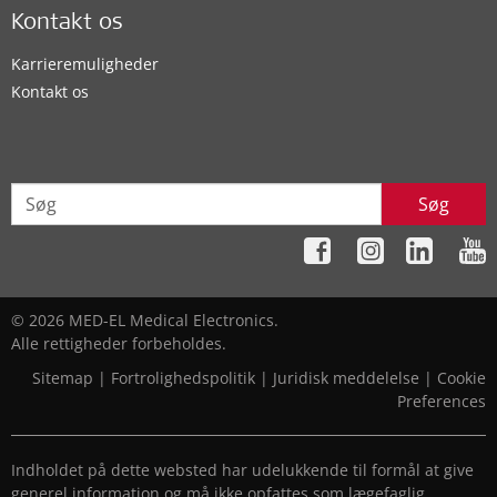
Kontakt os
Karrieremuligheder
Kontakt os
Søg
© 2026 MED-EL Medical Electronics.
Alle rettigheder forbeholdes.
Sitemap
|
Fortrolighedspolitik
|
Juridisk meddelelse
|
Cookie
Preferences
Indholdet på dette websted har udelukkende til formål at give
generel information og må ikke opfattes som lægefaglig