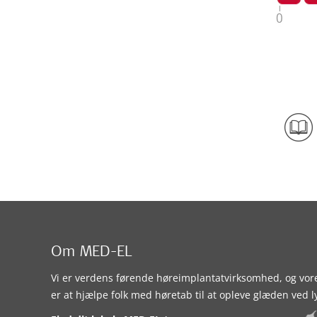
Om MED-EL
Vi er verdens førende høreimplantatvirksomhed, og vor
er at hjælpe folk med høretab til at opleve glæden ved l