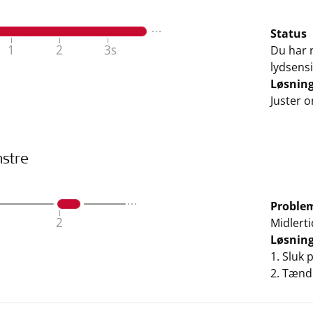
Status
Du har 
lydsensi
Løsnin
Juster o
nstre
Proble
Midlertid
Løsnin
1. Sluk 
2. Tænd