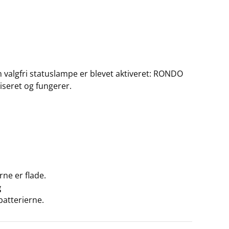
 valgfri statuslampe er blevet aktiveret: RONDO
aliseret og fungerer.
rne er flade.
g
batterierne.