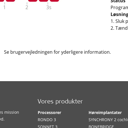
Status
Programf
Løsnin
1. Sluk 
2. Tænd
Se brugervejledningen for yderligere information.
Vores produkter
es mission
Processorer
Høreimplantater
yd.
RONDO 3
SYNCHRONY 2 cochl
SONNET 3
BONEBRIDGE