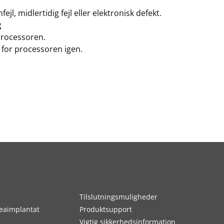
ejl, midlertidig fejl eller elektronisk defekt.
g
processoren.
 for processoren igen.
Tilslutningsmuligheder
eaimplantat
Produktsupport
Vigtig sikkerhedsinformation