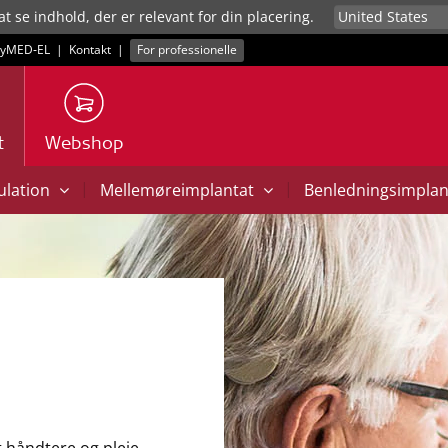
at se indhold, der er relevant for din placering.
yMED‑EL
|
Kontakt
|
For professionelle
t
Webshop
|
|
mulation
Mellemøreimplantat
Benledningsimpla