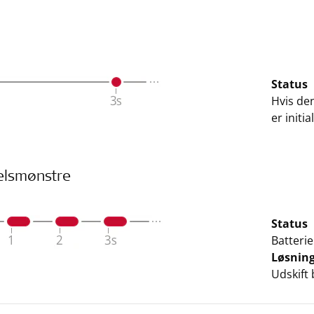
Status
Hvis den
er initi
elsmønstre
Status
Batterie
Løsnin
Udskift 