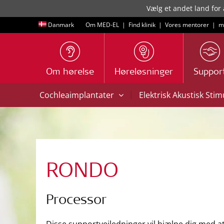
Vælg et andet land for 
Danmark
Om MED-EL
|
Find klinik
|
Vores mentorer
|
m
Om hørelse
Høreløsninger
Suppor
|
Cochleaimplantater
Elektrisk Akustisk Sti
RONDO
Processor