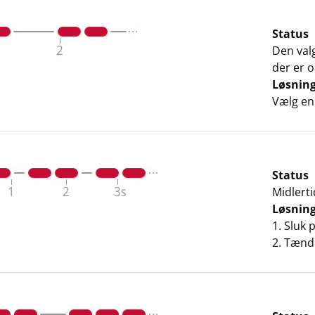
Status
Den valg
der er 
Løsnin
Vælg en 
Status
Midlertid
Løsnin
1. Sluk 
2. Tænd