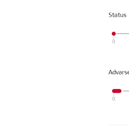
Status
Advars