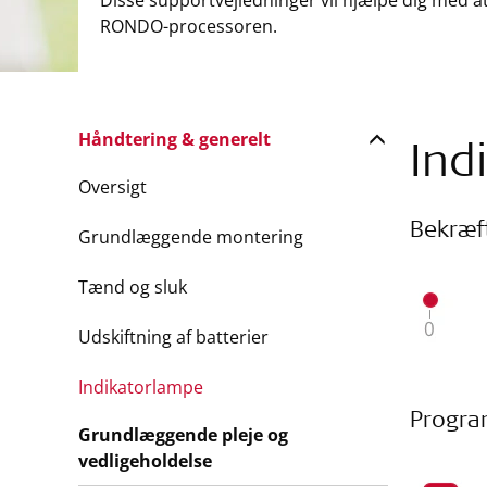
Disse supportvejledninger vil hjælpe dig med a
RONDO-processoren.
Håndtering & generelt
Ind
Oversigt
Bekræf
Grundlæggende montering
Tænd og sluk
Udskiftning af batterier
Indikatorlampe
Progra
Grundlæggende pleje og
vedligeholdelse