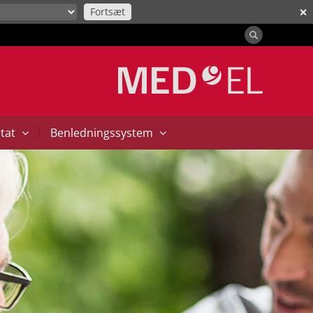
Fortsæt
✕
|
ntat
Benledningssystem