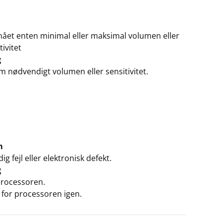
nået enten minimal eller maksimal volumen eller
tivitet
g
m nødvendigt volumen eller sensitivitet.
m
ig fejl eller elektronisk defekt.
g
processoren.
 for processoren igen.