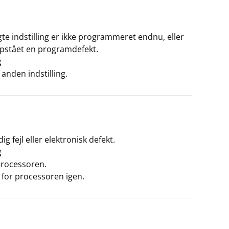
te indstilling er ikke programmeret endnu, eller
opstået en programdefekt.
g
anden indstilling.
ig fejl eller elektronisk defekt.
g
processoren.
 for processoren igen.