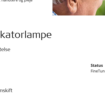
t håndtere og pleje
ikatorlampe
telse
Status
FineTun
mskift