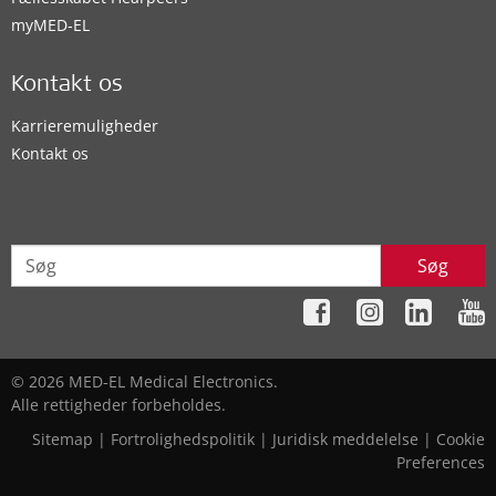
myMED‑EL
Kontakt os
Karrieremuligheder
Kontakt os
Søg
© 2026 MED-EL Medical Electronics.
Alle rettigheder forbeholdes.
Sitemap
|
Fortrolighedspolitik
|
Juridisk meddelelse
|
Cookie
Preferences