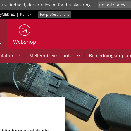
at se indhold, der er relevant for din placering.
yMED‑EL
|
Kontakt
|
For professionelle
t
Webshop
|
|
mulation
Mellemøreimplantat
Benledningsimpla