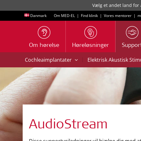
Vælg et andet land for 
Danmark
Om MED-EL
|
Find klinik
|
Vores mentorer
|
m
Om hørelse
Høreløsninger
Suppor
|
Cochleaimplantater
Elektrisk Akustisk Sti
AudioStream