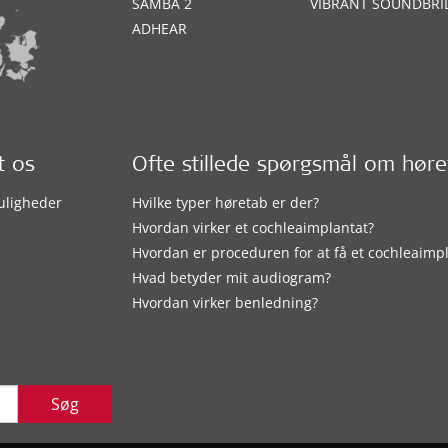
SAMBA 2
VIBRANT SOUNDBRI
ADHEAR
t os
Ofte stillede spørgsmål om hør
uligheder
Hvilke typer høretab er der?
Hvordan virker et cochleaimplantat?
Hvordan er proceduren for at få et cochleaimp
Hvad betyder mit audiogram?
Hvordan virker benledning?
Søg