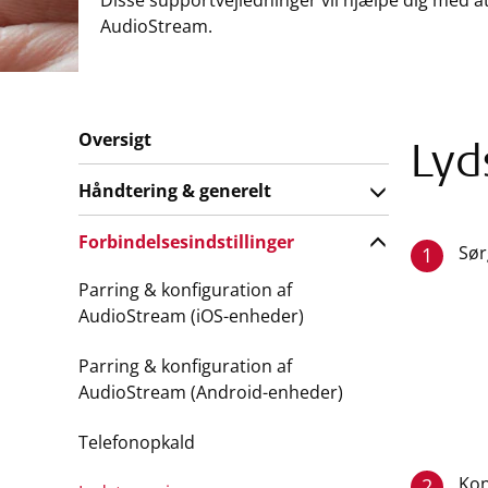
Disse supportvejledninger vil hjælpe dig med a
AudioStream.
Oversigt
Lyd
Håndtering & generelt
Forbindelsesindstillinger
Sør
1
Parring & konfiguration af
AudioStream (iOS-enheder)
Parring & konfiguration af
AudioStream (Android-enheder)
Telefonopkald
Kon
2