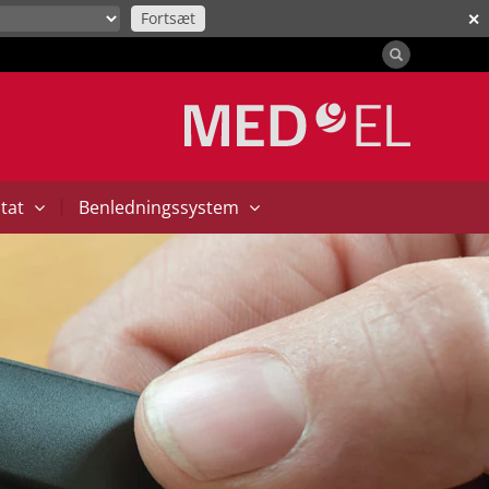
Fortsæt
✕
|
ntat
Benledningssystem