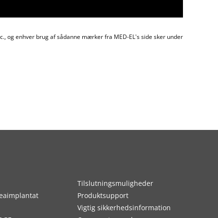
nc., og enhver brug af sådanne mærker fra MED-EL's side sker under
Tilslutningsmuligheder
eaimplantat
Produktsupport
Vigtig sikkerhedsinformation