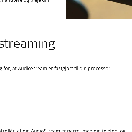
t håndtere og pleje din
streaming
g for, at AudioStream er fastgjort til din processor.
trollér, at din AudioStream er parret med din telefon, og