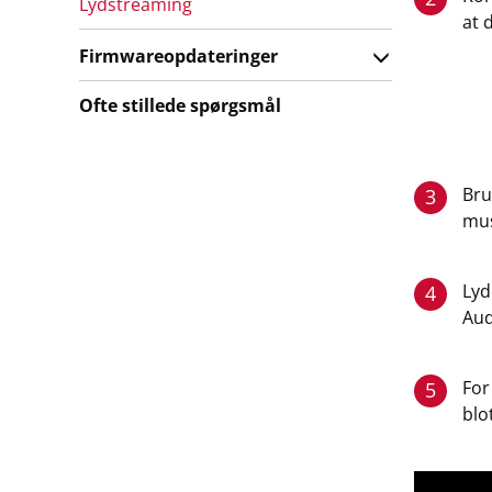
Lydstreaming
at 
Firmwareopdateringer
Ofte stillede spørgsmål
Bru
3
mus
Lyd
4
Aud
For
5
blo