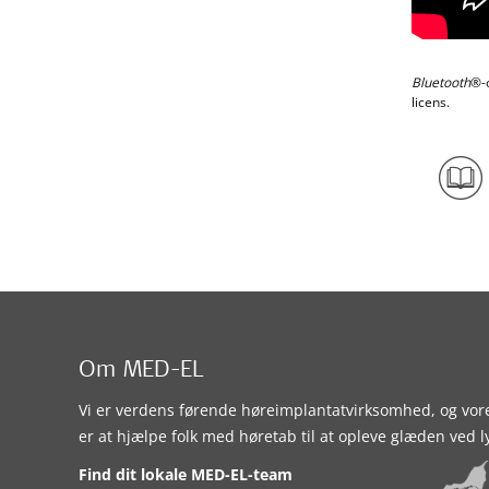
Bluetooth
®-
licens.
Om MED-EL
Vi er verdens førende høreimplantatvirksomhed, og vor
er at hjælpe folk med høretab til at opleve glæden ved l
Find dit lokale MED-EL-team