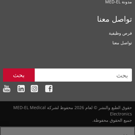
مدونة MED-EL
تواصل معنا
فرص وظيفية
تواصل معنا
بحث
حقوق الطبع والنشر © لعام 2026 محفوظ لشركة MED-EL Medical
Electronics
جميع الحقوق محفوظة.
خريطة الموقع
|‎
‎
سياسة الخصوصية
‎
|‎
‎
إشعار قانوني
|
Cookie