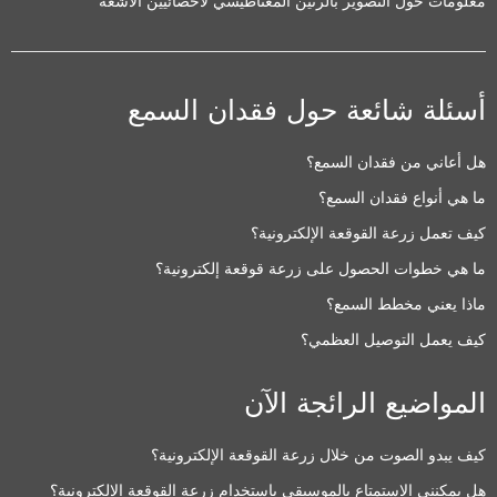
معلومات حول التصوير بالرنين المغناطيسي لأخصائيين الأشعة
Avenue de Calais, Quartier Nyekonakpoe
,
Lomé
أسئلة شائعة حول فقدان السمع
حلول السمع المدعومة:
BONEBRIDGE
,
VIBRANT SOUNDBRIDGE
,
هل أعاني من فقدان السمع؟
EAS System
,
CI System
,
ADHEAR
ما هي أنواع فقدان السمع؟
كيف تعمل زرعة القوقعة الإلكترونية؟
تفاصيل معلومات الاتصال
ما هي خطوات الحصول على زرعة قوقعة إلكترونية؟
ماذا يعني مخطط السمع؟
كيف يعمل التوصيل العظمي؟
Clinic
المواضيع الرائجة الآن
Benoit Afrique Auditions Gabon
كيف يبدو الصوت من خلال زرعة القوقعة الإلكترونية؟
Quartier Charbonnages
,
Libreville
هل يمكنني الاستمتاع بالموسيقى باستخدام زرعة القوقعة الإلكترونية؟