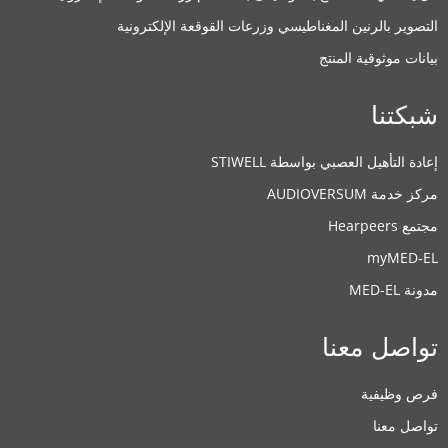
حلول السمع المدعومة:
التصوير بالرنين المغناطيسي وزرعات القوقعة الإلكترونية
BONEBRIDGE
,
VIBRANT SOUNDBRIDGE
,
بيانات موثوقية المنتج
EAS System
,
CI System
,
ADHEAR
شبكتنا
تفاصيل معلومات الاتصال
إعادة التأهيل العصبي بواسطة STIWELL
مركز خدمة AUDIOVERSUM
Clinic
مجتمع Hearpeers
myMED‑EL
Centre International de Correction
مدونة MED-EL
Auditive
تواصل معنا
,
Abidjan
6 rue du Dr Calmette Zone
حلول السمع المدعومة:
فرص وظيفية
تواصل معنا
BONEBRIDGE
,
VIBRANT SOUNDBRIDGE
,