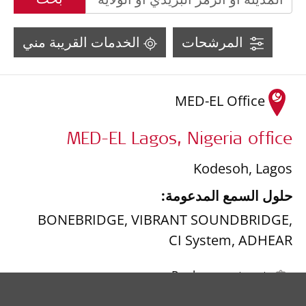
1859
المرشحات
الخدمات القريبة مني
260
471
MED-EL Office
MED-EL Lagos, Nigeria office
Kodesoh
,
Lagos
حلول السمع المدعومة:
BONEBRIDGE
,
VIBRANT SOUNDBRIDGE
,
CI System
,
ADHEAR
Leaflet
| ©
OpenStreetMap
contributors ©
CARTO
Replacement parts