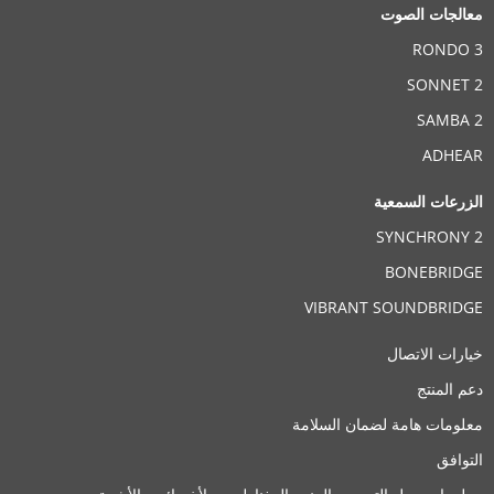
Clinic
معالجات الصوت
RONDO 3
Benoit Afrique Auditions
SONNET 2
Jéricho dans la rue de l'école, HECM
SAMBA 2
Immeuble Avicennes
,
Cotonou
ADHEAR
حلول السمع المدعومة:
الزرعات السمعية
BONEBRIDGE
,
VIBRANT SOUNDBRIDGE
,
SYNCHRONY 2
EAS System
,
CI System
,
ADHEAR
BONEBRIDGE
VIBRANT SOUNDBRIDGE
تفاصيل معلومات الاتصال
خيارات الاتصال
دعم المنتج
Clinic
معلومات هامة لضمان السلامة
التوافق
Benoit Afrique Auditions Togo