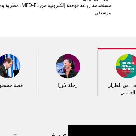
مستخدمة زرعة قوقعة إلكترونية من L
موسيقى
ى من الطراز
رحلة لاورا
قصة جچيج
العالمي
لا زال يتابع أح