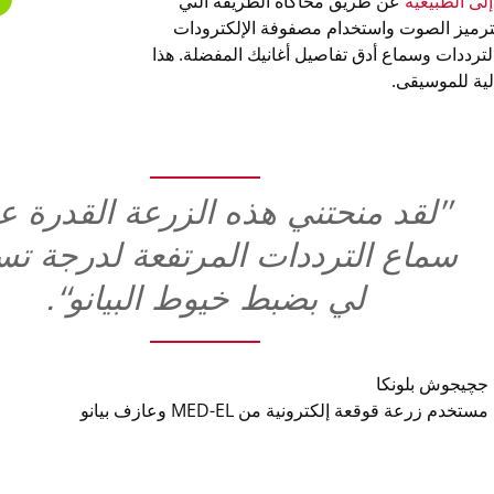
لى الطبيعية
عن طريق محاكاة الطريقة التي
 لترميز الصوت واستخدام مصفوفة الإلكترودات
 على التقاط جميع الترددات وسماع أدق تفاصيل أغانيك المفضلة. هذا
”لقد منحتني هذه الزرعة القدرة ع
سماع الترددات المرتفعة لدرجة ت
لي بضبط خيوط البيانو“.
جچيجوش بلونكا
مستخدم زرعة قوقعة إلكترونية من MED-EL وعازف بيانو