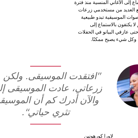
اع إلى الأغاني المنسية منذ فترة
تع العديد من مستخدمي زرعات
ى ويجدون أن الأصوات الموسيقية تبدو طبيعية
ا يكتفون بالاستماع إلى
 حتى عازفي البيانو في الحفلات
، وكل شيء يصبح ممكنًا.
”افتقدت الموسيقى. ولكن 
زرعاتي، عادت الموسيقى إلي
والآن أدرك كم أن الموسيق
تثري حياتي“.
لاورا كورهونين