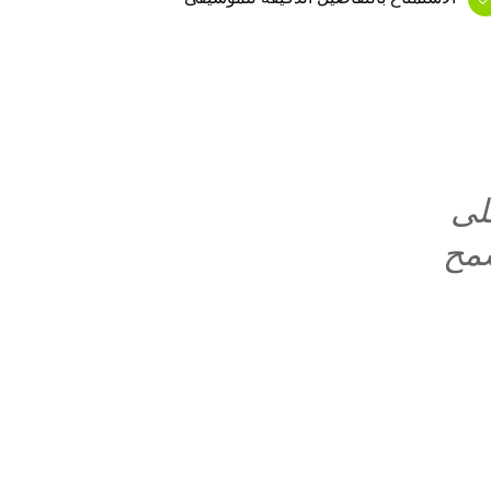
لى
سمح