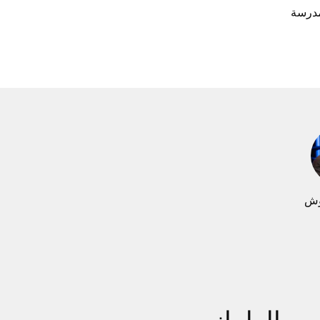
MED-E، مطربة ومدرسة
وش
لامه: قصة جچيجوش