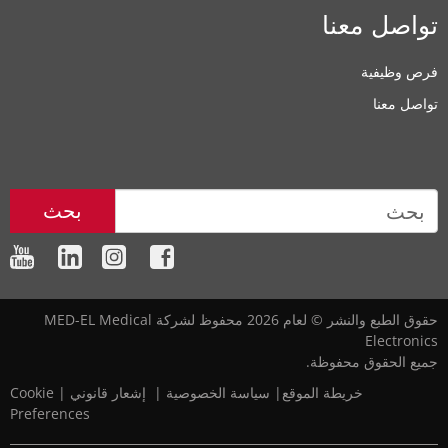
تواصل معنا
فرص وظيفية
تواصل معنا
بحث
حقوق الطبع والنشر © لعام 2026 محفوظ لشركة MED-EL Medical
Electronics
جميع الحقوق محفوظة.
خريطة الموقع
|‎
‎
سياسة الخصوصية
‎
|‎
‎
إشعار قانوني
|
Cookie
Preferences