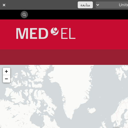
متابعة
✕
+
−