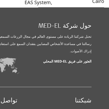
Cairo
EAS System
,
CI System
تفاصيل معلومات الاتصال
حول شركة MED-EL
MED-EL Office
تحتل شركتنا الريادة على مستوى العالم في مجال الزرعات السمعية
رسالتنا في مساعدة الأشخاص المصابين بفقدان السمع على استعاد
MED-EL Representative Office in
إدراك الأصوات.
Cairo
العثور على فريق MED-EL المحلي
52 Al Multaqa Al
حلول السمع المدعومة:
Arabi, 4th floor,
BONEBRIDGE
,
Sheraton Housing
IBRANT SOUNDBRIDGE
,
Complex
,
Cairo
EAS System
,
CI System
تفاصيل معلومات الاتصال
شبكتنا
تواصل 