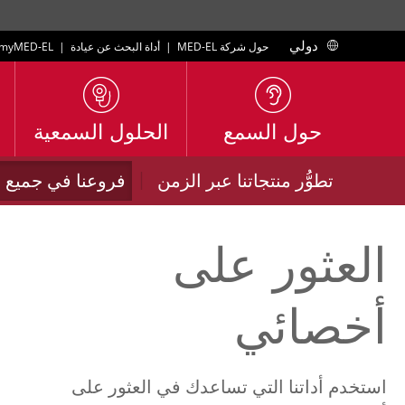
دولي
حول شركة MED-EL
|
أداة البحث عن عيادة
|
myMED‑EL
حول السمع
الحلول السمعية
|
تطوُّر منتجاتنا عبر الزمن
فروعنا في جميع أن
العثور على
أخصائي
استخدم أداتنا التي تساعدك في العثور على