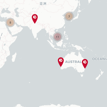
3
8
11
V