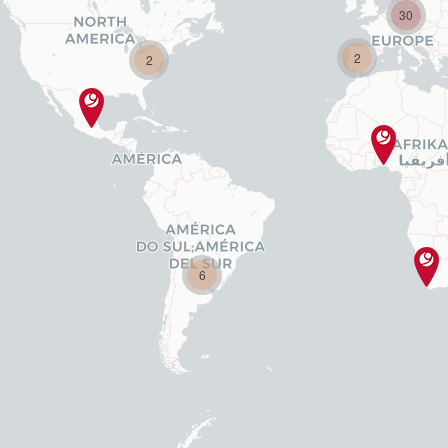
30
2
2
6