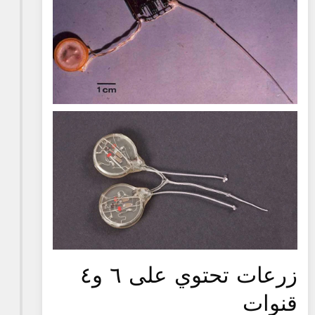
زرعات تحتوي على ٦ و٤
قنوات