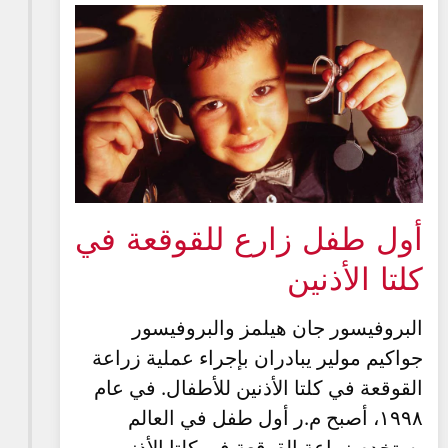
أول طفل زارع للقوقعة في
كلتا الأذنين
البروفيسور جان هيلمز والبروفيسور
جواكيم مولير يبادران بإجراء عملية زراعة
القوقعة في كلتا الأذنين للأطفال. في عام
١٩٩٨، أصبح م.ر أول طفل في العالم
يستخدم زراعة القوقعة في كلتا الأذنين،