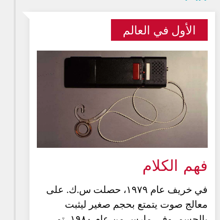
الأول في العالم
فهم الكلام
في خريف عام ١٩٧٩، حصلت س.ك. على
معالج صوت يتمتع بحجم صغير ليثبت
بالجسم. وفي مارس من عام ١٩٨٠، تم