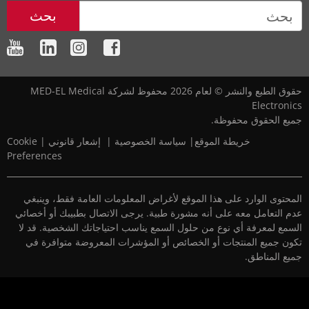
بحث
حقوق الطبع والنشر © لعام 2026 محفوظ لشركة MED-EL Medical
Electronic
ميع الحقوق محفوظة.
خريطة الموقع
|‎
‎
سياسة الخصوصية
‎
|‎
‎
إشعار قانوني
|
Cookie
Preferences
لمحتوى الوارد على هذا الموقع لأغراض المعلومات العامة فقط، وينبغي
دم التعامل معه على أنه مشورة طبية. يرجى الاتصال بطبيبك أو أخصائي
لسمع لمعرفة أي نوع من حلول السمع يناسب احتياجاتك الشخصية. قد لا
كون جميع المنتجات أو الخصائص أو المؤشرات المعروضة متوافرة في
ميع المناطق.