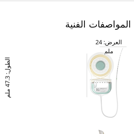
لمواصفات الفنية
العرض: 24
ملم
ا
3
ل
ط
و
ل
:
4
7
.
م
ل
م