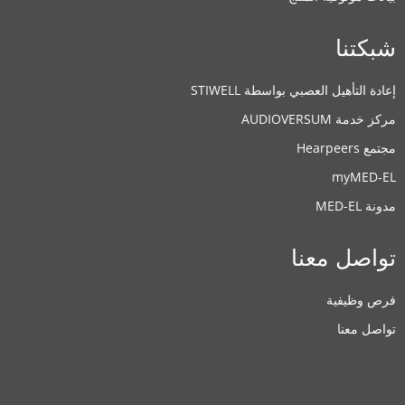
بكتنا
عادة التأهيل العصبي بواسطة STIWELL
ركز خدمة AUDIOVERSUM
تمع Hearpeers
myMED‑E
دونة MED-EL
واصل معنا
رص وظيفية
واصل معنا