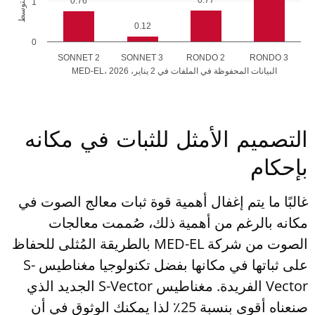
0.76
1
0.12
0
SONNET 2
SONNET 3
RONDO 2
RONDO 3
MED-EL، البيانات المحفوظة في الملفات في 2 يناير، 2026
التصميم الأمثل للثبات في مكانه
بإحكام
غالبًا ما يتم إغفال أهمية قوة ثبات معالج الصوت في
مكانه بالرغم من أهمية ذلك، صُممت معالجات
الصوت من شركة MED-EL بالطريقة المُثلى للحفاظ
على ثباتها في مكانها بفضل تكنولوجيا مغناطيس S-
Vector الفريدة. مغناطيس S-Vector الجديد الذي
صنعناه أقوى بنسبة 25٪ لذا يمكنك الوثوق في أن