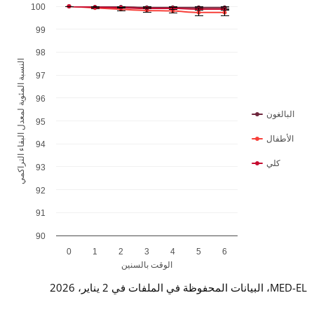
100
Chart
99
Combination chart with 6 data series.
98
The chart has 1 X axis displaying الوقت بالسنين.
النسبة المئوية لمعدل البقاء التراكمي
The chart has 1 Y axis displaying النسبة المئوية لمعدل البقاء التراكمي. Data ranges from 99.59 to 100.
97
96
البالغون
95
الأطفال
94
كلي
93
92
91
90
0
1
2
3
4
5
6
الوقت بالسنين
End of interactive chart.
MED-EL، البيانات المحفوظة في الملفات في 2 يناير، 2026