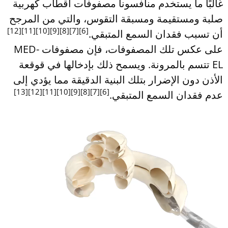
غالبًا ما يستخدم منافسونا مصفوفات أقطاب كهربية
صلبة ومستقيمة ومسبقة التقوس، والتي من المرجح
[12]
[11]
[10]
[9]
[8]
[7]
[6]
أن تسبب فقدان السمع المتبقي.
على عكس تلك المصفوفات، فإن مصفوفات MED-
EL تتسم بالمرونة. ويسمح ذلك بإدخالها في قوقعة
الأذن دون الإضرار بتلك البنية الدقيقة مما يؤدي إلى
[13]
[12]
[11]
[10]
[9]
[8]
[7]
[6]
عدم فقدان السمع المتبقي.