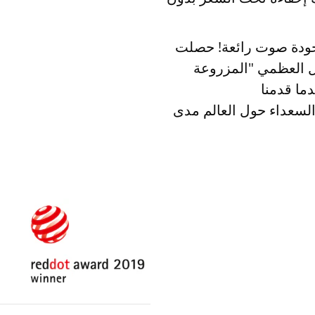
هم من ذلك، تمنحك زرعة BONEBRIDGE جودة صوت رائعة! حصلت
صيل العظمي "المزروعة
ما قدمنا
مين السعداء حول العالم مدى