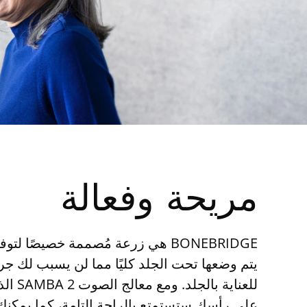
مريحة وفعالة
BONEBRIDGE هي زرعة مُصممة خصيصًا ل
يتم وضعها تحت الجلد كليًا مما لن يسبب لك جرحًا
للعناية 
على رأسك ستستمتع بالراحة التامة، كما يمكن