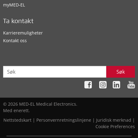
myMED‑EL
Ta kontakt
Karrieremuligheter
Kontakt oss
Søk
© 2026 MED-EL Medical Electronics.
Med enerett.
Nettstedskart
|
Personvernretningslinjene
|
Juridisk merknad
|
Cookie Preferences