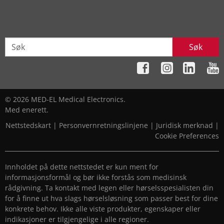
Søk
© 2026 MED-EL Medical Electronics.
Med enerett.
Nettstedskart
|
Personvernretningslinjene
|
Juridisk merknad
|
Cookie Preferences
Innholdet på dette nettstedet er kun ment for
informasjonsformål og bør ikke forstås som medisinsk
rådgivning. Ta kontakt med legen eller hørselsspesialisten din
for å finne ut hva slags hørselsløsning som passer best for dine
konkrete behov. Ikke alle viste produkter, egenskaper eller
indikasjoner er tilgjengelige i alle regioner.