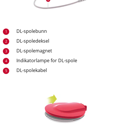
DL-spolebunn
1
DL-spoledeksel
2
DL-spolemagnet
3
Indikatorlampe for DL-spole
4
DL-spolekabel
5