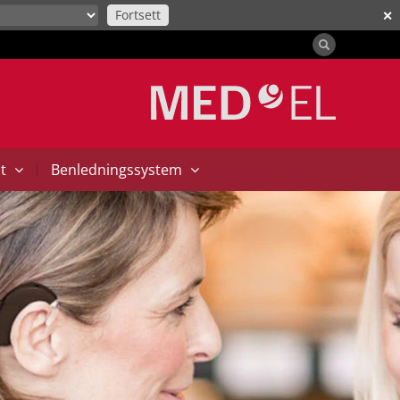
Fortsett
✕
|
at
Benledningssystem