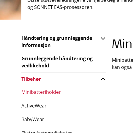
Disse støtteveiledningene vil hjelpe deg å hån
og SONNET EAS-prosessoren.
Håndtering og grunnleggende
Min
informasjon
Grunnleggende håndtering og
Minibatte
vedlikehold
kan også
Tilbehør
Minibatteriholder
ActiveWear
BabyWear