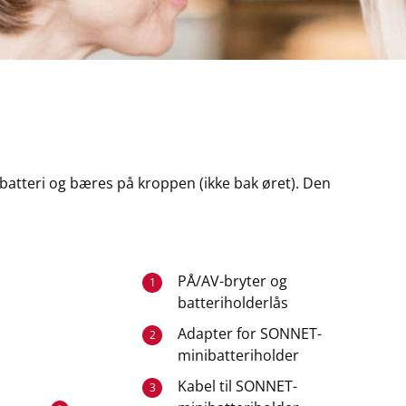
batteri og bæres på kroppen (ikke bak øret). Den
PÅ/AV-bryter og
1
batteriholderlås
Adapter for SONNET-
2
minibatteriholder
Kabel til SONNET-
3