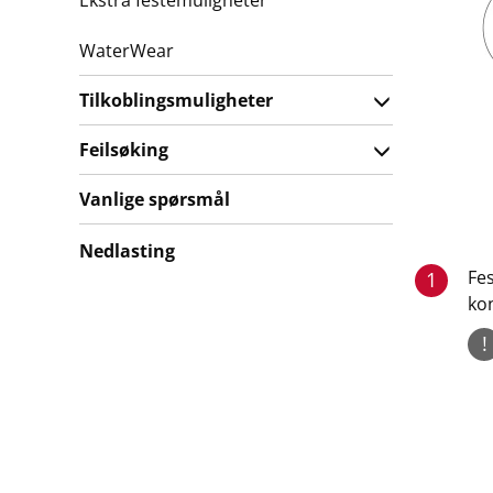
Ekstra festemuligheter
WaterWear
Tilkoblingsmuligheter
Feilsøking
Vanlige spørsmål
Nedlasting
Fe
1
ko
!