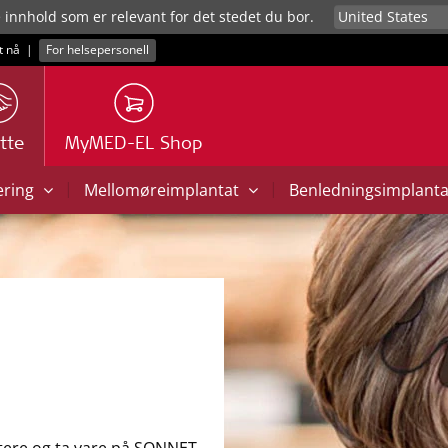
e innhold som er relevant for det stedet du bor.
t nå
|
For helsepersonell
tte
MyMED-EL Shop
|
|
ering
Mellomøreimplantat
Benledningsimplant