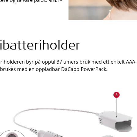
dtere og ta vare på SONNET-
ibatteriholder
riholderen byr på opptil 37 timers bruk med ett enkelt AAA-
 brukes med en oppladbar DaCapo PowerPack.