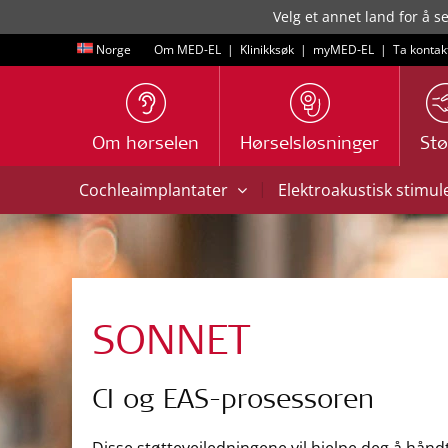
Velg et annet land for å s
Norge
Om MED-EL
|
Klinikksøk
|
myMED‑EL
|
Ta kontak
Om hørselen
Hørselsløsninger
Stø
|
Cochleaimplantater
Elektroakustisk stimul
SONNET
CI og EAS-prosessoren