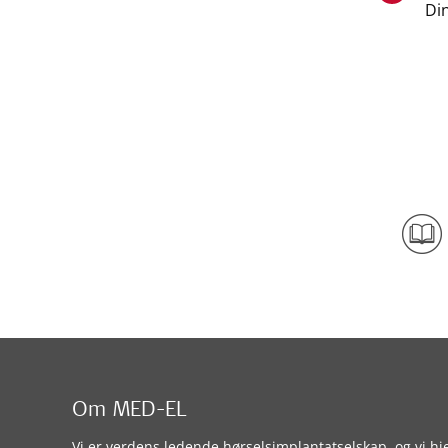
Din
Om MED-EL
Vi er verdens ledende hørselsimplantatselskap, og vi hj