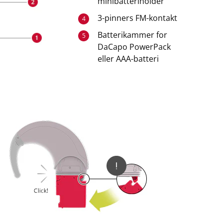
minibatteriholder
3-pinners FM-kontakt
4
Batterikammer for
5
DaCapo PowerPack
eller AAA-batteri