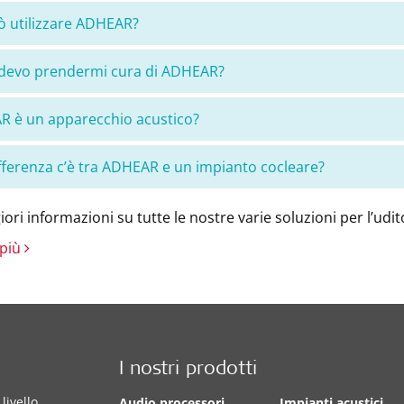
ò utilizzare ADHEAR?
devo prendermi cura di ADHEAR?
 è un apparecchio acustico?
fferenza c’è tra ADHEAR e un impianto cocleare?
ori informazioni su tutte le nostre varie soluzioni per l’udit
 più
I nostri prodotti
livello
Audio processori
Impianti acustici