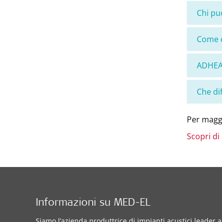
Chi pu
Come 
ADHEAR
Che di
Per maggi
Scopri di
Informazioni su MED-EL
Siamo l’azienda produttrice di impianti acustici leader a 