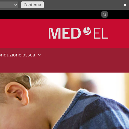
Continua
✕
|
conduzione ossea