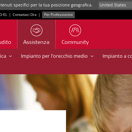
tenuti specifici per la tua posizione geografica.
D‑EL
|
Contattaci Ora
|
Per Professionisti
udito
Assistenza
Community
|
|
tica
Impianto per l’orecchio medio
Impianto a 