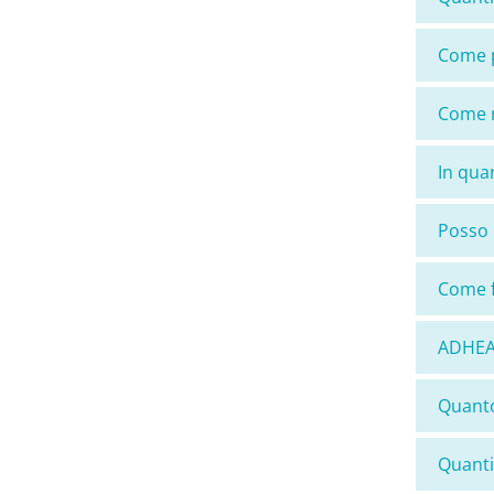
Come p
Come r
In qua
Posso 
Come f
ADHEAR
Quanto
Quanti