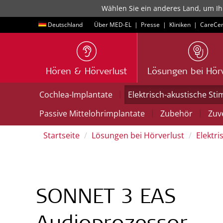
Wählen Sie ein anderes Land, um Ih
Deutschland
Über MED-EL
|
Presse
|
Kliniken
|
CareCen
Hören & Hörverlust
Lösungen bei Hörv
|
Cochlea-Implantate
Elektrisch-akustische Sti
|
|
Passive Mittelohrimplantate
Zubehör
Zuve
Startseite
Lösungen bei Hörverlust
Elektri
SONNET 3 EAS