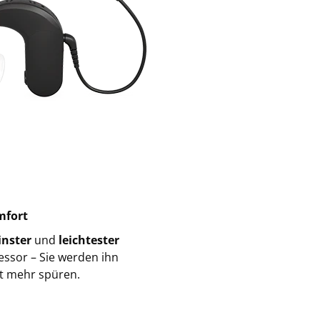
mfort
inster
und
leichtester
ssor – Sie werden ihn
ht mehr spüren.