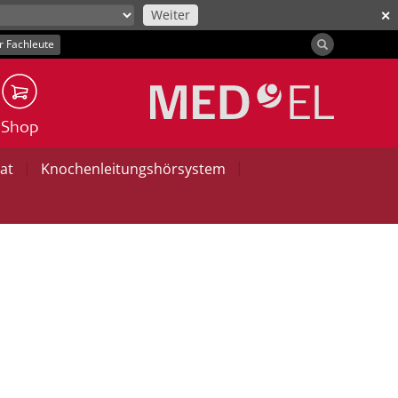
Weiter
✕
r Fachleute
Shop
|
|
at
Knochenleitungshörsystem