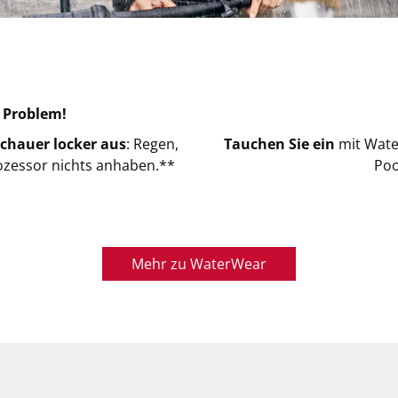
 Problem!
chauer locker aus
: Regen,
Tauchen Sie ein
mit Wat
ozessor nichts anhaben.**
Poo
Mehr zu WaterWear