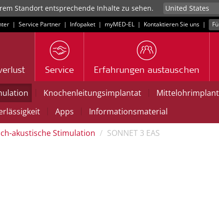
rem Standort entsprechende Inhalte zu sehen.
ter
|
Service Partner
|
Infopaket
|
myMED‑EL
|
Kontaktieren Sie uns
|
Fü
erlust
Service
Erfahrungen austauschen
|
|
mulation
Knochenleitungsimplantat
Mittelohrimplant
|
|
rlässigkeit
Apps
Informationsmaterial
sch-akustische Stimulation
SONNET 3 EAS