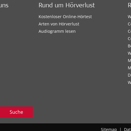
uns
Rund um Hörverlust
Kostenloser Online-Hörtest
W
Arten von Hörverlust
C
Audiogramm lesen
C
C
B
W
M
M
D
W
Suche
Sitemap
|
Dat