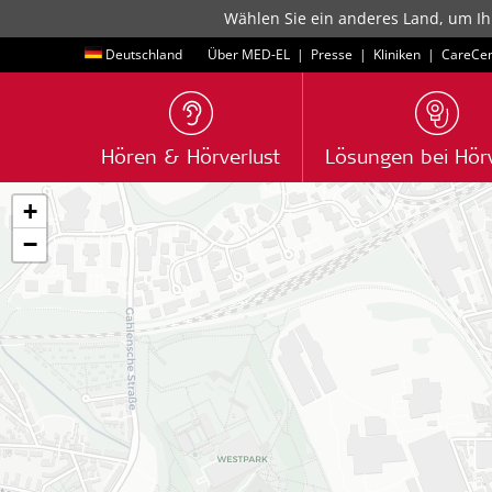
Wählen Sie ein anderes Land, um Ih
Deutschland
Über MED-EL
|
Presse
|
Kliniken
|
CareCen
Hören & Hörverlust
Lösungen bei Hörv
+
−