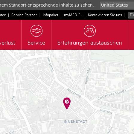
rem Standort entsprechende Inhalte zu sehen.
ter
|
Service Partner
|
Infopaket
|
myMED‑EL
|
Kontaktieren Sie uns
|
Fü
erlust
Service
Erfahrungen austauschen