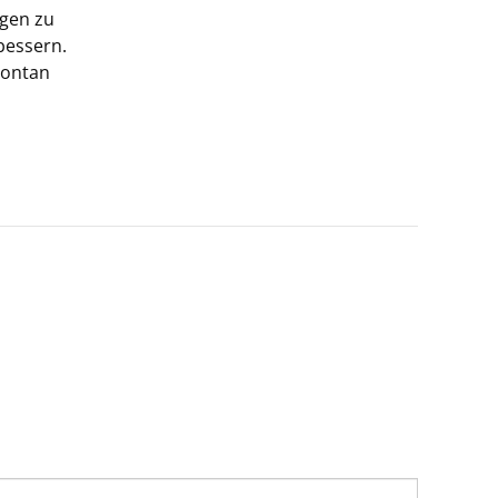
agen zu
bessern.
pontan