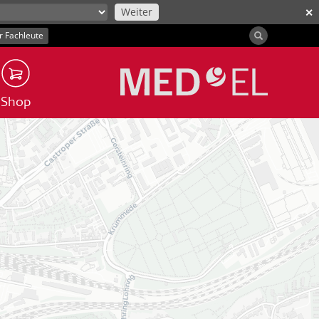
Weiter
✕
r Fachleute
Shop