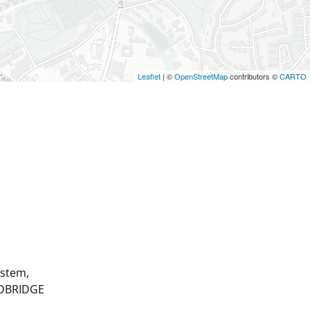
Leaflet
| ©
OpenStreetMap
contributors ©
CARTO
stem,
NDBRIDGE