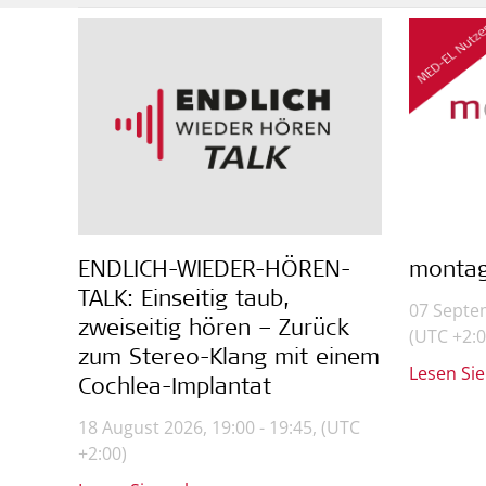
ENDLICH-WIEDER-HÖREN-
montag
TALK: Einseitig taub,
07 Septem
zweiseitig hören – Zurück
(UTC +2:0
zum Stereo-Klang mit einem
Lesen Si
Cochlea-Implantat
18 August 2026, 19:00 - 19:45,
(UTC
+2:00)