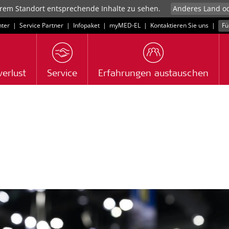
rem Standort entsprechende Inhalte zu sehen.
ter
|
Service Partner
|
Infopaket
|
myMED‑EL
|
Kontaktieren Sie uns
|
Fü
erlust
Service
Erfahrungen austauschen