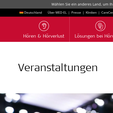
Wählen Sie ein anderes Land, um Ih
Deutschland
Über MED-EL
|
Presse
|
Kliniken
|
CareCen
Hören & Hörverlust
Lösungen bei Hörv
Veranstaltungen