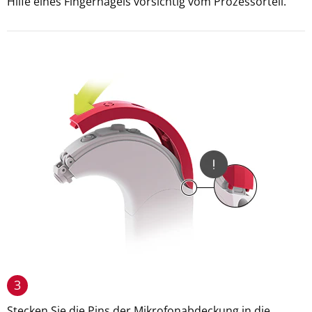
Hilfe eines Fingernagels vorsichtig vom Prozessorteil.
3
Stecken Sie die Pins der Mikrofonabdeckung in die