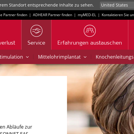
rem Standort entsprechende Inhalte zu sehen.
ce Partner finden
|
ADHEAR Partner finden
|
myMED‑EL
|
Kontaktieren Sie u
erlust
Service
Erfahrungen austauschen
|
|
Stimulation
Mittelohrimplantat
Knochenleitungs
gen Abläufe zur