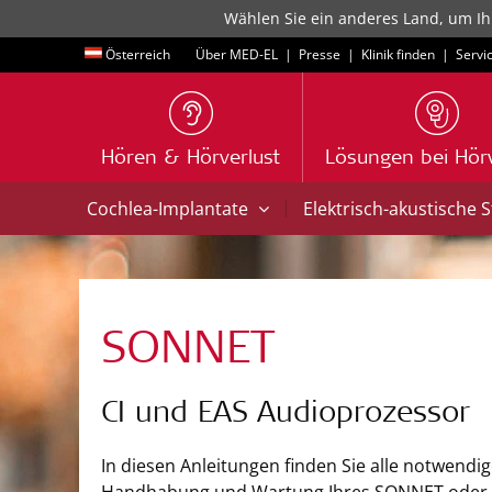
Wählen Sie ein anderes Land, um Ih
Österreich
Über MED-EL
|
Presse
|
Klinik finden
|
Servi
Hören & Hörverlust
Lösungen bei Hörv
|
Cochlea-Implantate
Elektrisch-akustische 
SONNET
CI und EAS Audioprozessor
In diesen Anleitungen finden Sie alle notwendi