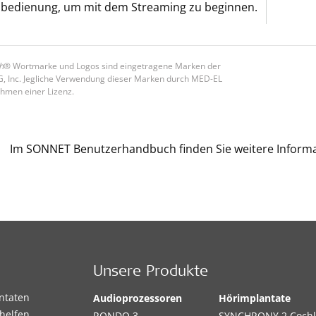
nbedienung, um mit dem Streaming zu beginnen.
h
® Wortmarke und Logos sind eingetragene Marken der
G, Inc. Jegliche Verwendung dieser Marken durch MED-EL
ahmen einer Lizenz.
Im SONNET Benutzerhandbuch finden Sie weitere Informa
Unsere Produkte
antaten
Audioprozessoren
Hörimplantate
helfen,
RONDO 3
SYNCHRONY 2 Cochl