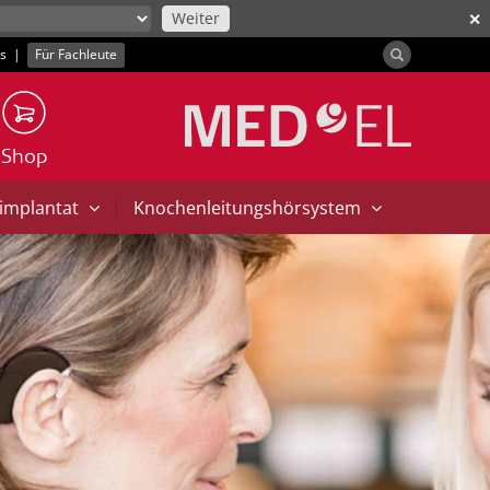
Weiter
✕
ns
|
Für Fachleute
Shop
|
implantat
Knochenleitungshörsystem