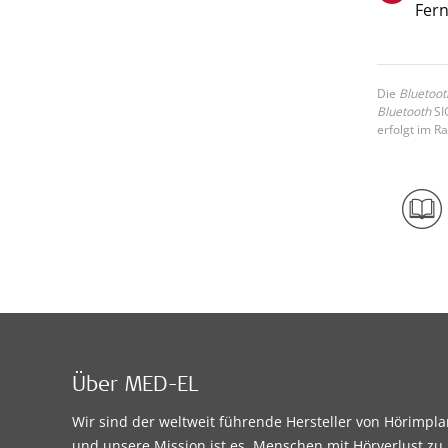
Fer
Die
Bluetoot
Bluetooth
SI
erfolgt im R
Über MED-EL
Wir sind der weltweit führende Hersteller von Hörimpl
und unsere Mission ist es, Menschen mit Hörverlust zu 