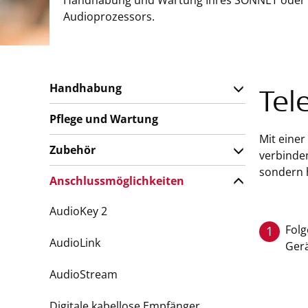
Handhabung und Wartung Ihres SONNET oder
Audioprozessors.
Handhabung
Tel
Pflege und Wartung
Mit einer
Zubehör
verbinden
sondern h
Anschlussmöglichkeiten
AudioKey 2
Folg
1
AudioLink
Gerä
AudioStream
Digitale kabellose Empfänger