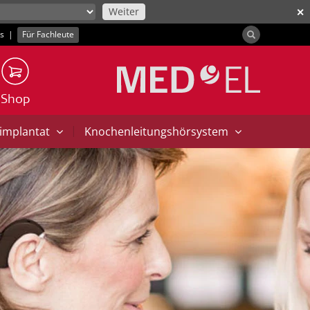
Weiter
✕
ns
|
Für Fachleute
Shop
|
implantat
Knochenleitungshörsystem