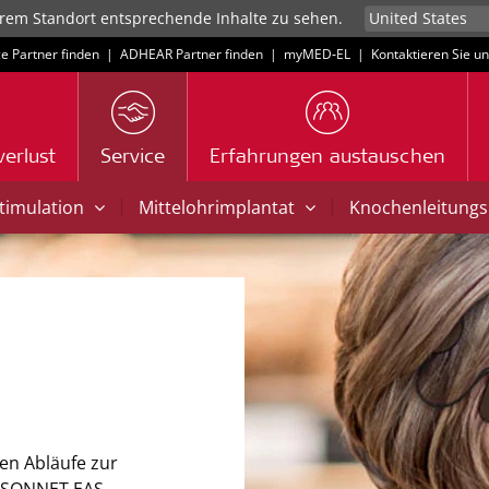
rem Standort entsprechende Inhalte zu sehen.
ce Partner finden
|
ADHEAR Partner finden
|
myMED‑EL
|
Kontaktieren Sie u
erlust
Service
Erfahrungen austauschen
|
|
Stimulation
Mittelohrimplantat
Knochenleitungs
gen Abläufe zur