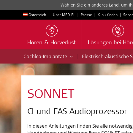
Wählen Sie ein anderes Land, um Ih
Österreich
Über MED-EL
|
Presse
|
Klinik finden
|
Servi
Hören & Hörverlust
Lösungen bei Hörv
|
Cochlea-Implantate
Elektrisch-akustische 
SONNET
CI und EAS Audioprozessor
In diesen Anleitungen finden Sie alle notwendi