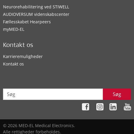
Neurorehabilitering ved STIWELL
AUDIOVERSUM videnskabscenter
Fællesskabet Hearpeers
myMED‑EL
Kontakt os
Karrieremuligheder
Kontakt os
Søg
© 2026 MED-EL Medical Electronics.
Alle rettigheder forbeholdes.