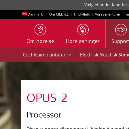
Vælg et andet land for 
Danmark
Om MED-EL
|
Find klinik
|
Vores mentorer
|
m
Om hørelse
Høreløsninger
Suppor
|
Cochleaimplantater
Elektrisk Akustisk Sti
OPUS 2
Processor