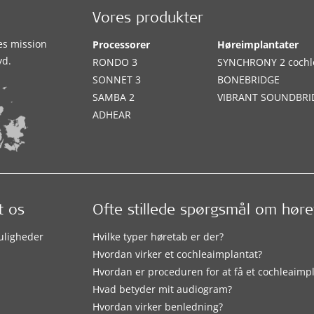
Vores produkter
es mission
Processorer
Høreimplantater
yd.
RONDO 3
SYNCHRONY 2 cochl
SONNET 3
BONEBRIDGE
SAMBA 2
VIBRANT SOUNDBRI
ADHEAR
t os
Ofte stillede spørgsmål om hør
uligheder
Hvilke typer høretab er der?
Hvordan virker et cochleaimplantat?
Hvordan er proceduren for at få et cochleaimp
Hvad betyder mit audiogram?
Hvordan virker benledning?