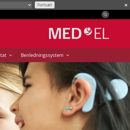
Fortsæt
✕
|
ntat
Benledningssystem