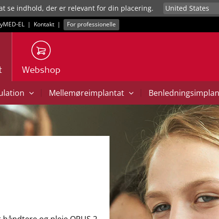
at se indhold, der er relevant for din placering.
yMED‑EL
|
Kontakt
|
For professionelle
t
Webshop
|
|
mulation
Mellemøreimplantat
Benledningsimpla