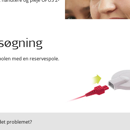
t håndtere og pleje OPUS 2-
lsøgning
polen med en reservespole.
det problemet?