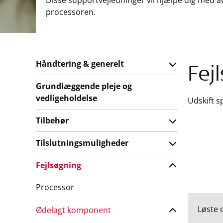
Disse supportvejledninger vil hjælpe dig med a
processoren.
Håndtering & generelt
Fej
Grundlæggende pleje og
vedligeholdelse
Udskift s
Tilbehør
Tilslutningsmuligheder
Fejlsøgning
Processor
Løste 
Ødelagt komponent