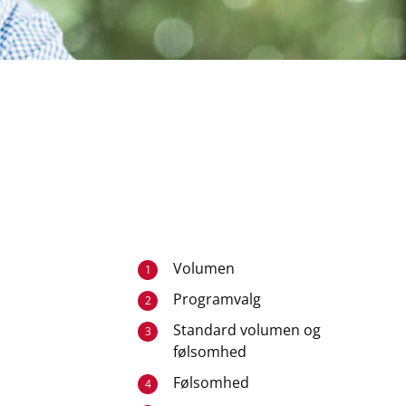
Volumen
1
Programvalg
2
Standard volumen og
3
følsomhed
Følsomhed
4