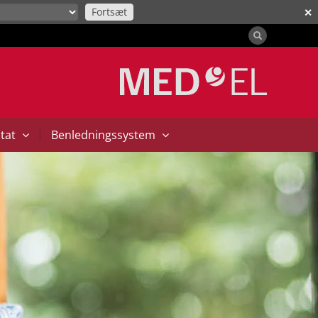
Fortsæt
✕
|
ntat
Benledningssystem