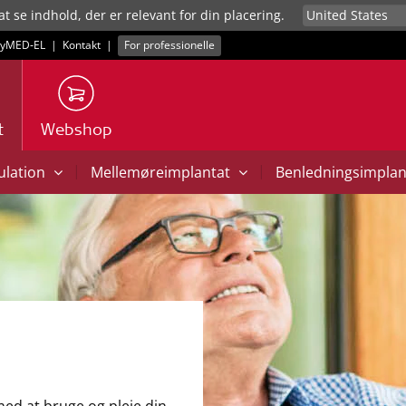
at se indhold, der er relevant for din placering.
yMED‑EL
|
Kontakt
|
For professionelle
t
Webshop
|
|
mulation
Mellemøreimplantat
Benledningsimpla