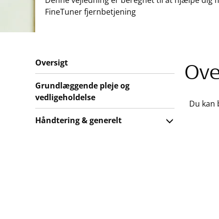
Denne vejledning er beregnet til at hjælpe dig 
FineTuner fjernbetjening
Oversigt
Ove
Grundlæggende pleje og
vedligeholdelse
Du kan 
Håndtering & generelt