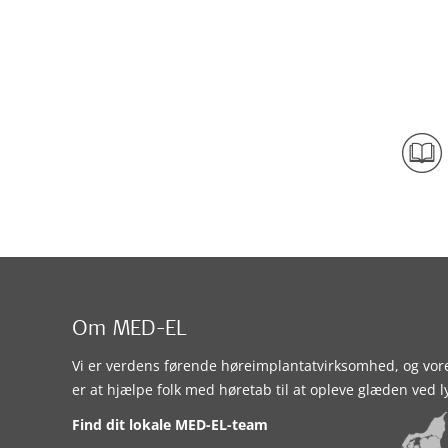
Om MED-EL
Vi er verdens førende høreimplantatvirksomhed, og vor
er at hjælpe folk med høretab til at opleve glæden ved l
Find dit lokale MED-EL-team