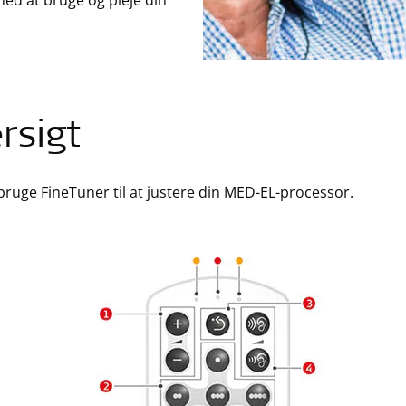
med at bruge og pleje din
rsigt
bruge FineTuner til at justere din MED-EL-processor.