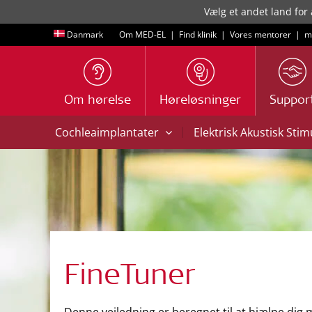
Vælg et andet land for 
Danmark
Om MED-EL
|
Find klinik
|
Vores mentorer
|
m
Om hørelse
Høreløsninger
Suppor
|
Cochleaimplantater
Elektrisk Akustisk Sti
FineTuner