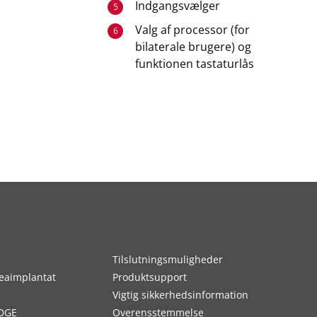
Indgangsvælger
5
Valg af processor (for
6
bilaterale brugere) og
funktionen tastaturlås
Tilslutningsmuligheder
eaimplantat
Produktsupport
Vigtig sikkerhedsinformation
DGE
Overensstemmelse