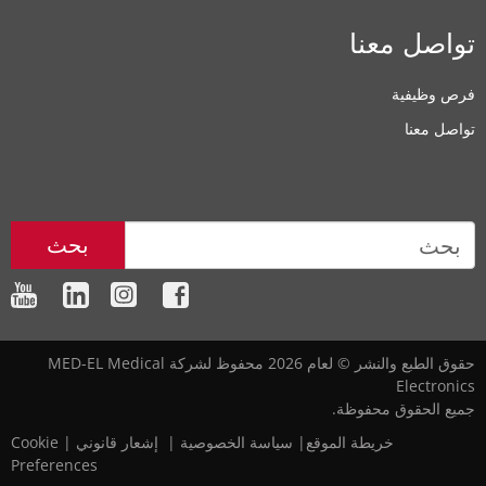
تواصل معنا
فرص وظيفية
تواصل معنا
بحث
حقوق الطبع والنشر © لعام 2026 محفوظ لشركة MED-EL Medical
Electronics
جميع الحقوق محفوظة.
خريطة الموقع
|‎
‎
سياسة الخصوصية
‎
|‎
‎
إشعار قانوني
|
Cookie
Preferences