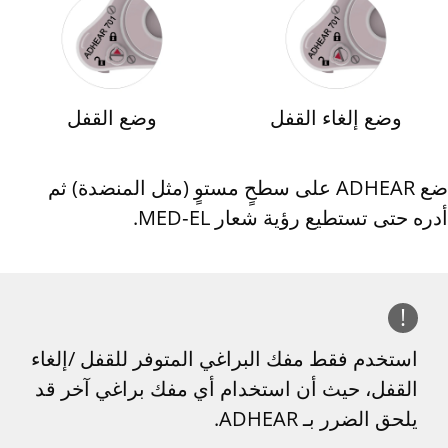
وضع إلغاء القفل
وضع القفل
ضع ADHEAR على سطحٍ مستوٍ (مثل المنضدة) ثم
أدره حتى تستطيع رؤية شعار MED‑EL.
!
استخدم فقط مفك البراغي المتوفر للقفل /إلغاء
القفل، حيث أن استخدام أي مفك براغي آخر قد
يلحق الضرر بـ ADHEAR.