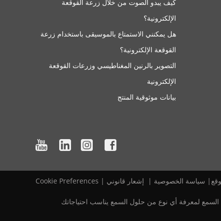
كيف يبدو الصوت من خلال زرعة القوقعة
الإلكترونية؟
هل يمكنني الاستمتاع بالموسيقى باستخدام زرعة
القوقعة الإلكترونية؟
التصوير بالرنين المغناطيسي وزرعات القوقعة
الإلكترونية
بيانات موثوقية المنتج
قع
|‎
‎
سياسة الخصوصية
‎
|‎
‎
إشعار قانوني
|
Cookie Preferences
ي السمع لمعرفة أي نوع من حلول السمع يناسب احتياجاتك