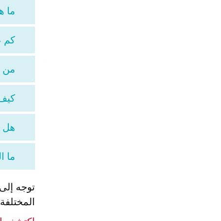
ما هو 
كم عد
من يم
كيف أعت
هل ADHEAR جهاز سمع؟
ما الفرق بين R
توجه إلى
المختلفة