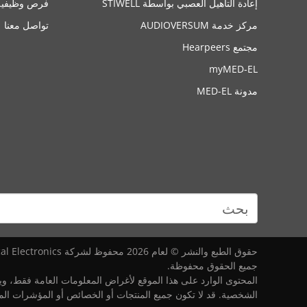
إعادة التأهيل العصبي بواسطة STIWELL
فرص وظيفية
مركز خدمة AUDIOVERSUM
تواصل معنا
مجتمع Hearpeers
myMED‑EL
مدونة MED-EL
حقوق الطبع والنشر © لعام 2026 محفوظ لشركة MED-EL Medical Electronics
جميع الحقوق محفوظة.
المحتوى الوارد على هذا الموقع لأغراض المعلومات العامة فقط، و
الشخصية. قد لا تكون جميع المنتجات أو الخصائص أو المؤشرات ال