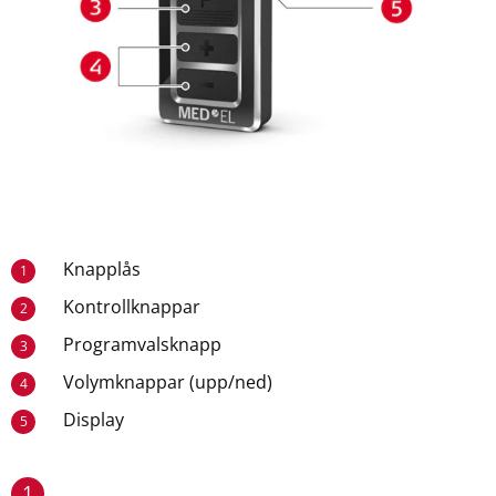
Knapplås
1
Kontrollknappar
2
Programvalsknapp
3
Volymknappar (upp/ned)
4
Display
5
1