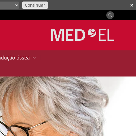
Continuar
✕
|
ndução óssea