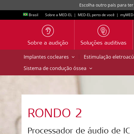
Escolha outro país para ter
Brasil
Sobre a MED-EL
|
MED-EL perto de você
|
myMED‑
Sobre a audição
Soluções auditivas
|
Implantes cocleares
Estimulação eletroacú
Sistema de condução óssea
RONDO 2
Processador de áudio de IC