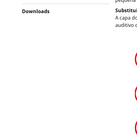
pequena 
Substitu
Downloads
A capa d
auditivo