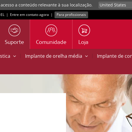
 acesso a conteúdo relevante à sua localização.
EL
|
Entre em contato agora
|
Para profissionais
Suporte
Comunidade
Loja
|
|
stica
Implante de orelha média
Implante de co