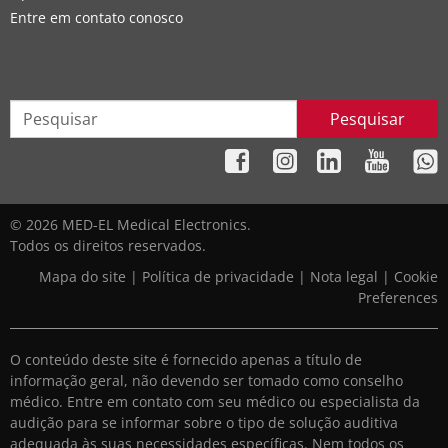
Entre em contato conosco
Pesquisar
© 2026 MED-EL Medical Electronics.
Todos os direitos reservados.
Mapa do site
|
Política de privacidade
|
Nota legal
|
Cookie
Preferences
O conteúdo deste site é fornecido apenas a título de
informação geral, não devendo ser tomado como conselho
médico. Entre em contato com seu médico ou especialista da
audição para se informar sobre o tipo de solução auditiva
adequada às suas necessidades específicas. Nem todos os