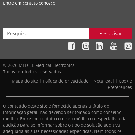
Entre em contato conosco
Pesquisar
© 2026 MED-EL Medical Electronics.
Todos os direitos reservados.
Mapa do site
|
Política de privacidade
|
Nota legal
|
Cookie
Preferences
O conteúdo deste site é fornecido apenas a título de
informação geral, não devendo ser tomado como conselho
médico. Entre em contato com seu médico ou especialista da
audição para se informar sobre o tipo de solução auditiva
adequada às suas necessidades específicas. Nem todos os