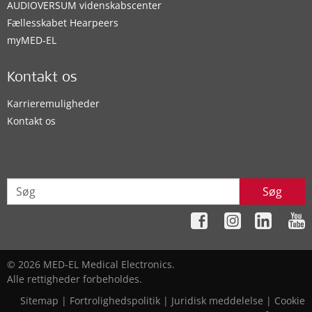
AUDIOVERSUM videnskabscenter
Fællesskabet Hearpeers
myMED‑EL
Kontakt os
Karrieremuligheder
Kontakt os
Søg
© 2026 MED-EL Medical Electronics.
Alle rettigheder forbeholdes.
Sitemap
|
Fortrolighedspolitik
|
Juridisk meddelelse
|
Cookie