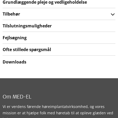
Grundlæggende pleje og vedligeholdelse
Tilbehør
Tilslutningsmuligheder
Fejlsøgning
Ofte stillede spørgsmål
Downloads
Om MED-EL
Vi er verdens førende høreimplantatvirksomhed, og vores
mission er at hjælpe folk med høretab til at opleve glæden ved