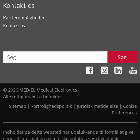
Kontakt os
Karrieremuligheder
Kontakt os
Søg
© 2026 MED-EL Medical Electronics.
Alle rettigheder forbeholdes.
Sitemap
|
Fortrolighedspolitik
|
Juridisk meddelelse
|
Cookie
Preferences
Indholdet på dette websted har udelukkende til formål at give
generel information og må ikke opfattes som lægefaglig