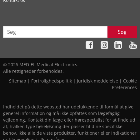
Kontakt os
Søg
© 2026 MED-EL Medical Electronics.
Alle rettigheder forbeholdes.
Sitemap
|
Fortrolighedspolitik
|
Juridisk meddelelse
|
Cookie
Preferences
Indholdet på dette websted har udelukkende til formål at give
generel information og må ikke opfattes som lægefaglig
vejledning. Kontakt din læge eller hørespecialist for at finde ud
af, hvilken type høreløsning der passer til dine specifikke
behov. Ikke alle de viste produkter, funktioner eller indikationer
er tilgængelige i alle områder.