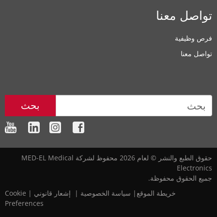
تواصل معنا
فرص وظيفية
تواصل معنا
بحث
حقوق الطبع والنشر © لعام 2026 محفوظ لشركة MED-EL Medical
Electronics
جميع الحقوق محفوظة.
خريطة الموقع
|‎
‎
سياسة الخصوصية
‎
|‎
‎
إشعار قانوني
|
Cookie
Preferences