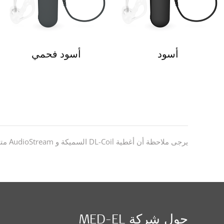
أسود
أسود فحمي
يرجى ملاحظة أن أغطية DL-Coil السميكة و AudioStream متوفرة فقط بالألوان التالية: أسود فحمي، بيج ، أسود ، بني داكن، رمادي، وأبيض.
حول شركة MED-EL