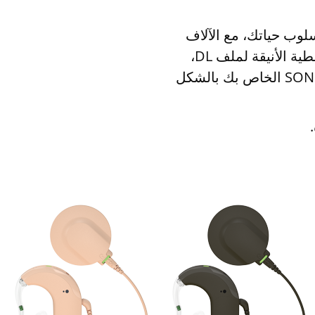
SONNET 2 EA يناسب اسلوب حياتك، مع الآلاف
من الألوان المختلفة، ومجموعة من تصاميم الأغطية الأنيقة لملف DL،
يمكنك دمج ومطابقة معالج الصوت SONNET 2 EAS الخاص بك بالشكل