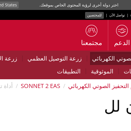
اختر دولة أخرى لرؤية المحتوى الخاص بموقعك.
|
تواصل الآن
|
للمختصين
الدعم
مجتمعنا
|
|
لصوتي الكهربائي
زرعة التوصيل العظمي
زرعة ال
|
|
ات
الموثوقية
التطبيقات
التحفيز الصوتي الكهربائي
SONNET 2 EAS
أداة تركي
ن لل