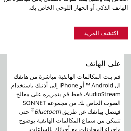
الهاتف الذكي أو الجهاز اللوحي الخاص بك.
اكتشف المزيد
على الهاتف
الا
قم ببث المكالمات الهاتفية مباشرة من هاتفك
است
ال Android ™ أو iPhone إلى أذنيك باستخدام
AudioStream، فقط قم بتمريره على معالج
على
الصوت الخاص بك من مجموعة SONNET
®
فيتصل بهاتفك عن طريق
Bluetooth
حتى
الم
تتمكن من سماع المكالمات الهاتفية بوضوح
وبج
وإجراء المحادثات مع أحبائك بالساعات.