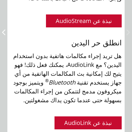
نبذة عن AudioStream
سهو
انطلق حر اليدين
يمك
هل تريد إجراء مكالمات هاتفية بدون استخدام
اليدين؟ مع AudioLink، يمكنك فعل ذلك! فهو
بتو
يتيح لك إمكانية بث المكالمات الهاتفية من أي
قم 
®
جهاز يستخدم تقنية
Bluetooth
ويتميز بوجود
لاس
ميكروفون مدمج لتتمكن من إجراء المكالمات
بسهولة حتى عندما تكون يداك مشغولتين.
نبذة عن AudioLink