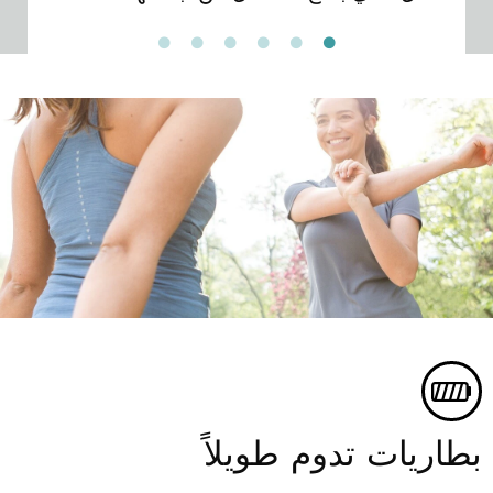
الم
جهاز ا
بطاريات تدوم طويلاً