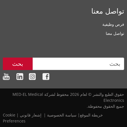
تواصل معنا
فرص وظيفية
تواصل معنا
بحث
حقوق الطبع والنشر © لعام 2026 محفوظ لشركة MED-EL Medical
Electronics
جميع الحقوق محفوظة.
خريطة الموقع
|‎
‎
سياسة الخصوصية
‎
|‎
‎
إشعار قانوني
|
Cookie
Preferences