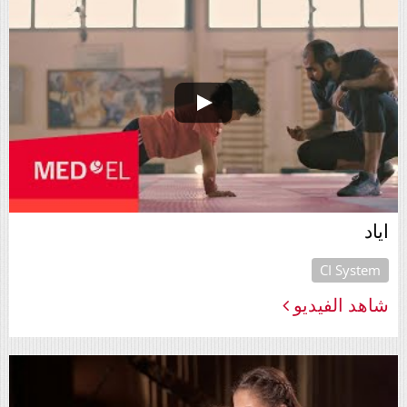
اياد
CI System
شاهد الفيديو