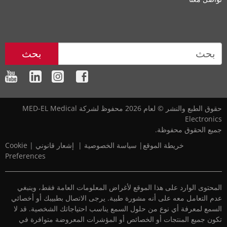
بحث
حقوق الطبع والنشر © لعام 2026 محفوظ لشركة MED-EL Medical
Electronics
جميع الحقوق محفوظة.
خريطة الموقع
|‎
‎
سياسة الخصوصية
‎
|‎
‎
إشعار قانوني
|
Cookie
Preferences
المحتوى الوارد على هذا الموقع لأغراض المعلومات العامة فقط، وينبغي
عدم التعامل معه على أنه مشورة طبية. يرجى الاتصال بطبيبك أو أخصائي
السمع لمعرفة أي نوع من حلول السمع يناسب احتياجاتك الشخصية. قد لا
تكون جميع المنتجات أو الخصائص أو المؤشرات المعروضة متوافرة في