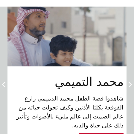
محمد التميمي
إي
ا
شاهدوا قصة الطفل محمد الدميمي زارع
لم
القوقعة بكلتا الأذنين وكيف تحولت حياته من
تك
عالم الصمت إلى عالم مليء بالأصوات وتأثير
حي
ذلك على حياة والديه.
له