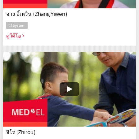
จาง อี้เหวิน (Zhang Yiwen)
CI System
ดูวีดีโอ
จิโร (Zhirou)