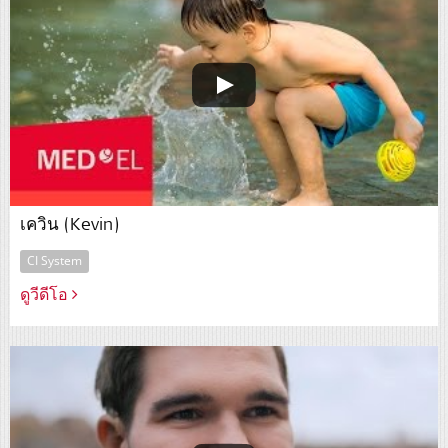
เควิน (Kevin)
CI System
ดูวีดีโอ