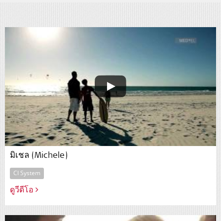
มิเชล (Michele)
CI System
ดูวีดีโอ