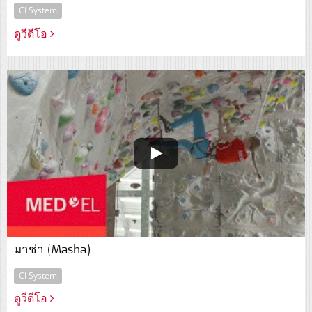
CI System
ดูวีดีโอ
มาช่า (Masha)
CI System
ดูวีดีโอ