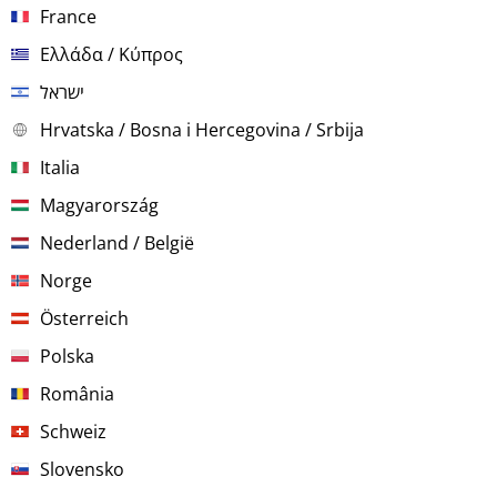
France
Ελλάδα / Κύπρος
ישראל
Hrvatska / Bosna i Hercegovina / Srbija
Italia
Magyarország
Nederland / België
Norge
Österreich
Polska
România
Schweiz
Slovensko