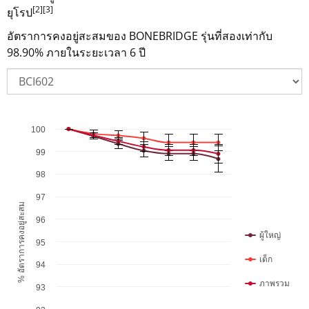
[2]
[3]
ยุโรป
อัตราการคงอยู่สะสมของ BONEBRIDGE รุ่นที่สองเท่ากับ
98.90% ภายในระยะเวลา 6 ปี
100
Chart
Combination chart with 6 data series.
99
The chart has 1 X axis displaying เวลาในหน่วยปี .
98
The chart has 1 Y axis displaying % อัตราการคงอยู่สะสม. Da
97
% อัตราการคงอยู่สะสม
96
ผู้ใหญ่
95
เด็ก
94
ภาพรวม
93