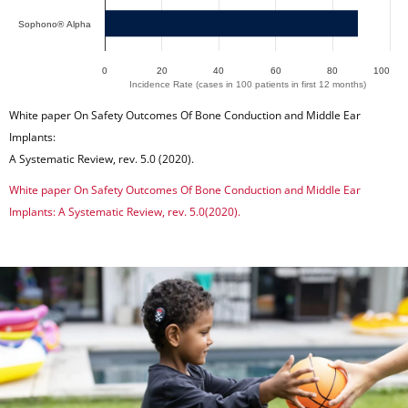
Sophono® Alpha
0
20
40
60
80
100
Incidence Rate (cases in 100 patients in first 12 months)
End of interactive chart.
White paper On Safety Outcomes Of Bone Conduction and Middle Ear
Implants:
A Systematic Review, rev. 5.0 (2020).
White paper On Safety Outcomes Of Bone Conduction and Middle Ear
Implants: A Systematic Review, rev. 5.0(2020).