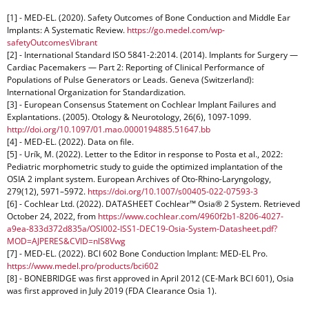
[1] - MED-EL. (2020). Safety Outcomes of Bone Conduction and Middle Ear
Implants: A Systematic Review.
https://go.medel.com/wp-
safetyOutcomesVibrant
[2] - International Standard ISO 5841-2:2014. (2014). Implants for Surgery —
Cardiac Pacemakers — Part 2: Reporting of Clinical Performance of
Populations of Pulse Generators or Leads. Geneva (Switzerland):
International Organization for Standardization.
[3] - European Consensus Statement on Cochlear Implant Failures and
Explantations. (2005). Otology & Neurotology, 26(6), 1097-1099.
http://doi.org/10.1097/01.mao.0000194885.51647.bb
[4] - MED-EL. (2022). Data on file.
[5] - Urík, M. (2022). Letter to the Editor in response to Posta et al., 2022:
Pediatric morphometric study to guide the optimized implantation of the
OSIA 2 implant system. European Archives of Oto-Rhino-Laryngology,
279(12), 5971–5972.
https://doi.org/10.1007/s00405-022-07593-3
[6] - Cochlear Ltd. (2022). DATASHEET Cochlear™ Osia® 2 System. Retrieved
October 24, 2022, from
https://www.cochlear.com/4960f2b1-8206-4027-
a9ea-833d372d835a/OSI002-ISS1-DEC19-Osia-System-Datasheet.pdf?
MOD=AJPERES&CVID=nlS8Vwg
[7] - MED-EL. (2022). BCI 602 Bone Conduction Implant: MED-EL Pro.
https://www.medel.pro/products/bci602
[8] - BONEBRIDGE was first approved in April 2012 (CE-Mark BCI 601), Osia
was first approved in July 2019 (FDA Clearance Osia 1).