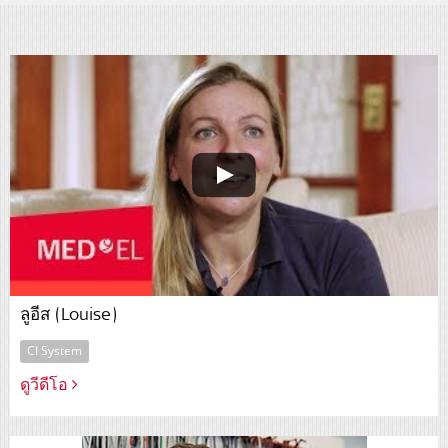
ลูอีส (Louise)
CI System
ดูวีดีโอ