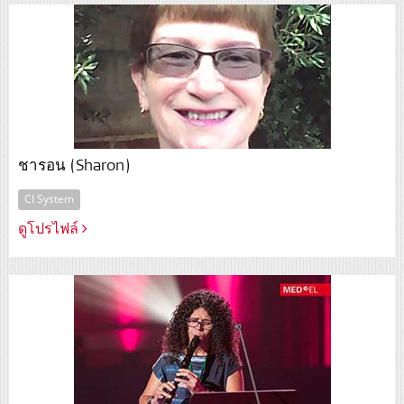
ชารอน (Sharon)
CI System
ดูโปรไฟล์