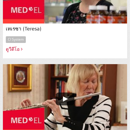
เทเรซา (Teresa)
CI System
ดูวีดีโอ