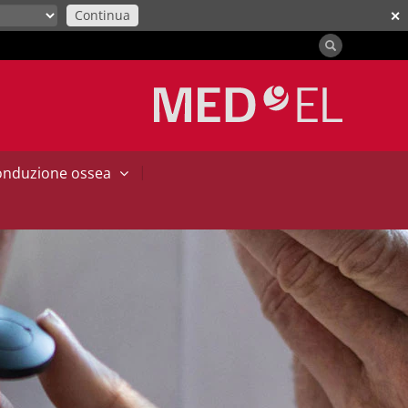
Continua
✕
|
conduzione ossea