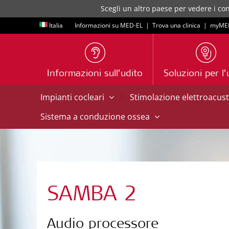
Scegli un altro paese per vedere i con
Italia
Informazioni su MED-EL
|
Trova una clinica
|
myME
Informazioni sull’udito
Soluzioni per l’
|
Impianti cocleari
Stimolazione elettroacus
Sistema a conduzione ossea
SAMBA 2
Audio processore