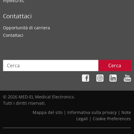
myMED‑EL
Contattaci
Opportunità di carriera
Contattaci
Cerca
© 2026 MED-EL Medical Electronics.
Tutti i diritti riservati.
Mappa del sito
|
Informativa sulla privacy
|
Note
Legali
|
Cookie Preferences