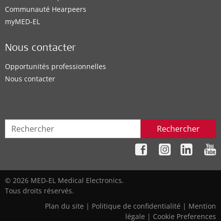
Communauté Hearpeers
myMED‑EL
Nous contacter
Opportunités professionnelles
Nous contacter
Rechercher
© 2026 MED-EL Medical Electronics.
Tous droits réservés.
Plan du site
|
Politique de confidentialité
|
Mention
légale
|
Cookie Preferences