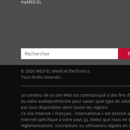
myMED‑EL
© 2026 MED-EL Medical Electronics.
Tous droits réservés.
Le contenu de ce site Web est communiqué à des fins d
ou votre audioprothésiste pour savoir quel type de solut
pas tous disponibles dans toutes les régions.
Ce site Internet « Français - International » est destiné 
Internet spécifique à votre pays
ici
. Notez que nous ne 
réglementations, inscriptions ou utilisations légales en 