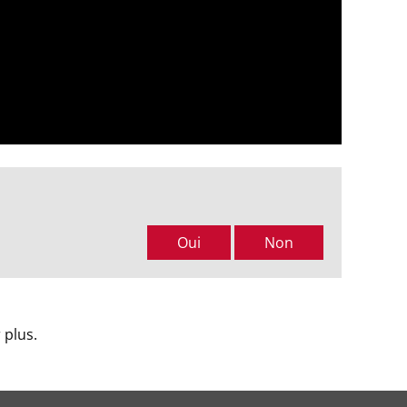
Oui
Non
 plus.