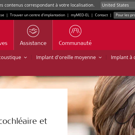
es contenus correspondant à votre localisation.
sse
|
Trouver un centre d'implantation
|
myMED‑EL
|
Contact
|
Pour les pr
ives
Assistance
Communauté
|
|
acoustique
Implant d'oreille moyenne
Implant à
cochléaire et