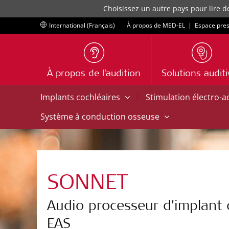
Choisissez un autre pays pour lire d
International (Français)
À propos de MED-EL
|
Espace pre
À propos de l'audition
Solutions audit
|
Implants cochléaires
Stimulation électro-
Système à conduction osseuse
SONNET
Audio processeur d'implant 
EAS