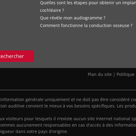
Quelles sont les étapes pour obtenir un impla
cochléaire ?
Que révèle mon audiogramme ?
Comment fonctionne la conduction osseuse ?
Rechercher
Plan du site
|
Politique
'information générale uniquement et ne doit pas être considéré co
ion auditive convient le mieux à vos besoins spécifiques. Les produ
aux visiteurs pour lesquels il n’existe aucun site Internet national sp
sommes aucunement responsables en cas d'accès à des informatio
vigueur dans votre pays d'origine.