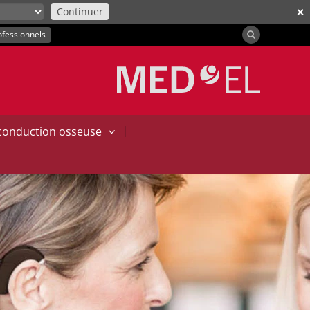
Continuer
✕
ofessionnels
|
 conduction osseuse