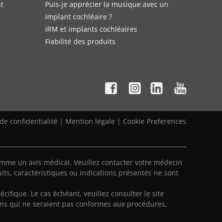
nt
Puis-je apprécier la musique avec un
implant cochléaire ?
IRM et implants cochléaires
Fiabilité des produits
 de confidentialité
|
Mention légale
|
Cookie Preferences
mme un avis médical. Veuillez contacter votre médecin
its, caractéristiques ou indications présentés ne sont
écifique. Le cas échéant, veuillez consulter le site
ns qui ne seraient pas conformes aux procédures,